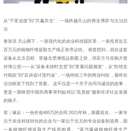
从"千里追债"到"共赢共生"：一场跨越天山的商业博弈与法治启
示
卷首语 天山脚下，一座现代化的农业科技园区里，一条投资近五
百万元的植物纤维提取生产线正有序运转。 谁曾想到，就在这套
设备从北京启程、穿越戈壁滩抵达新疆之前，供应方与采购方曾
对簿公堂——从"设备未按时交货"到"质量问题频发"，从"拒绝支
付税款"到"反诉追讨违约金"，一场持续三年的商业纠纷，最终在
法治框架下找到了答案。 这不仅是一个关于合同与诚信的故事，
更是一面映照中国民商事审判如何以"高质效"服务经济社会发展
的镜子。
壹｜缘起：一份价值485万的合同 2021年秋，新疆昌吉。 一家专
注于农业科技转化的企业与一家位于北京的专业设备制造商，因
一条植物纤维提取生产线而相遇。 “蒸汽爆破植物纤维生产