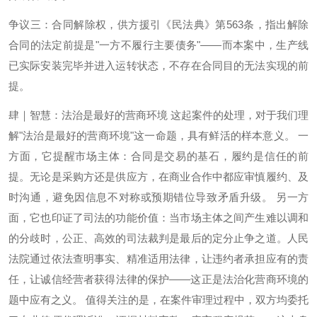
争议三：合同解除权，供方援引《民法典》第563条，指出解除
合同的法定前提是"一方不履行主要债务"——而本案中，生产线
已实际安装完毕并进入运转状态，不存在合同目的无法实现的前
提。
肆｜智慧：法治是最好的营商环境 这起案件的处理，对于我们理
解"法治是最好的营商环境"这一命题，具有鲜活的样本意义。 一
方面，它提醒市场主体：合同是交易的基石，履约是信任的前
提。无论是采购方还是供应方，在商业合作中都应审慎履约、及
时沟通，避免因信息不对称或预期错位导致矛盾升级。 另一方
面，它也印证了司法的功能价值：当市场主体之间产生难以调和
的分歧时，公正、高效的司法裁判是最后的定分止争之道。人民
法院通过依法查明事实、精准适用法律，让违约者承担应有的责
任，让诚信经营者获得法律的保护——这正是法治化营商环境的
题中应有之义。 值得关注的是，在案件审理过程中，双方均委托