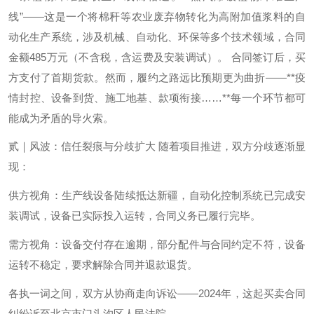
线”——这是一个将棉秆等农业废弃物转化为高附加值浆料的自
动化生产系统，涉及机械、自动化、环保等多个技术领域，合同
金额485万元（不含税，含运费及安装调试）。 合同签订后，买
方支付了首期货款。然而，履约之路远比预期更为曲折——**疫
情封控、设备到货、施工地基、款项衔接……**每一个环节都可
能成为矛盾的导火索。
贰｜风波：信任裂痕与分歧扩大 随着项目推进，双方分歧逐渐显
现：
供方视角：生产线设备陆续抵达新疆，自动化控制系统已完成安
装调试，设备已实际投入运转，合同义务已履行完毕。
需方视角：设备交付存在逾期，部分配件与合同约定不符，设备
运转不稳定，要求解除合同并退款退货。
各执一词之间，双方从协商走向诉讼——2024年，这起买卖合同
纠纷诉至北京市门头沟区人民法院。