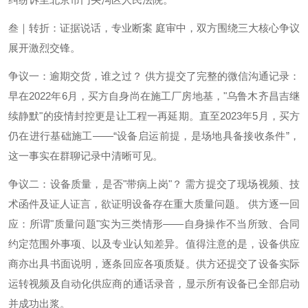
叁｜转折：证据说话，专业断案 庭审中，双方围绕三大核心争议
展开激烈交锋。
争议一：逾期交货，谁之过？ 供方提交了完整的微信沟通记录：
早在2022年6月，买方自身尚在施工厂房地基，"乌鲁木齐昌吉继
续静默"的疫情封控更是让工程一再延期。直至2023年5月，买方
仍在进行基础施工——“设备启运前提，是场地具备接收条件”，
这一事实在群聊记录中清晰可见。
争议二：设备质量，是否"带病上岗"？ 需方提交了现场视频、技
术函件及证人证言，欲证明设备存在重大质量问题。 供方逐一回
应：所谓"质量问题"实为三类情形——自身操作不当所致、合同
约定范围外事项、以及专业认知差异。值得注意的是，设备供应
商亦出具书面说明，逐条回应各项质疑。供方还提交了设备实际
运转视频及自动化供应商的通话录音，显示所有设备已全部启动
并成功出浆。