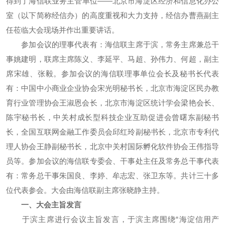
得到了海信联业务主管单位——北京市海淀区经济和信息化办公
室（以下简称经信办）的高度重视和大力支持，经信办曹燕副主
任莅临大会现场并作出重要讲话。
参加会议的理事代表有：海信联主席于滨，常务主席兼总干
事姚建明，联席主席陈义、李延平、马超、孙伟力、何超，副主
席宋雄、张毅。参加会议的海信联理事单位会长及秘书长代表
有：中国中小商业企业协会宋光明秘书长，北京市海淀区民办教
育行业管理协会王淑恩会长，北京市海淀区统计学会梁艳会长、
陈宇秘书长，中关村成长型科技企业互助促进会曾曙东副秘书
长，全国互联网金融工作委员会邱红玲副秘书长，北京市专利代
理人协会王静副秘书长，北京中关村国际孵化软件协会王伟指导
员等。参加会议的海信联专委会、干事处主任及常务总干事代表
有：常务总干事朱国良、李婷、牟志宏、张卫东等。共计三十多
位代表参会。大会由海信联副主席张晓静主持。
一、大会主旨发言
于滨主席进行会议主旨发言，于滨主席围绕“海淀信用产