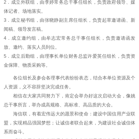
2．成立外联组，由李婷常务总干事任组长，负责政府领导、媒
体记者、场地落实。
3．成立秘书组，由张晓静副主席任组长，负责起草邀请函、新
闻稿、领导发言稿。
4．成立邀约组，由牟志宏常务总干事任组长，负责邀请函发
放、邀约、落实人员到位。
5．成立后勤组，由理事长单位财务总监许爱英任组长，负责资
金保障、物质采购等。
各位组长及参会各理事代表纷纷表态，结合本单位资源及个
人资源，义不容辞坚决完成任务。
相信在大家共同努力下，肯定会举办好这次启动大会，像姚
总干事所言，举办成高规格、高标准、高品质的大会。
海信联，有着宏伟远大的愿景和使命：建设中国信用产业联
盟，实现精品强国梦想；让诚信者联合起来，为建设社会诚信体
系而奋斗。