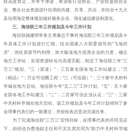
联高度肯定，并寄予厚望，希望各行业协会、产业联盟联合企
业，整合社会资源进行信用的共建、共享、共治，并结合十九大
及信用海淀整体规划做好服务企业、强化诚信建设制度化。
三、海信联
三年工作规划及今年工作计划
海信联姚建明常务主席兼总干事对海信联三年工作规划及今
年具体工作计划进行汇报。结合国家八大部委倡导的“飞地经
济”，强化资源节约利用，加大输送地方优质企业的力度，确立
地方工作站，实现资源转化与高度匹配，制定了海信联三年“三
万三”规划。“三（渠道）”：三百家全国各地工作站建立；“万
（精品）”：万企可信圈工程；“三（可信园）”：三十家中关村科
学城在地方启动。海信联今年“五二三”工作计划。“五”：五十家
全国各地工作站建立；“二”：二百家可信企业认证；“三”：三家
中关村科学城在地方启动。该工作规划及今年工作计划得到了参
会理事代表们的一致通过，并纷纷表态坚决完成任务。
为了完成海信联“三万三”宏伟目标，在理事代表的共同见证
下，由经信办曹燕副主任和于滨主席共同为“助力中关村科学城