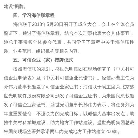
建设”揭牌。
四、
学习
海信联
章程
海信联于2018年5月30日召开了成立大会，会上在全体会员
鉴证下，通过了海信联章程。结合本次理事代表大会具体事宜，
姚总干事带领全体参会代表，共同学习了章程中关于海信联性
质、业务范围、组织机构等相关内容。
五、可信企业（家）授牌仪式
按照海信联的规划，盛世光明集团在现场签署了《中关村可
信企业申请表》及《中关村可信企业允诺书》。经信办曹主任为
孙伟力董事长颁发了可信企业家证书；海信联于滨主席为北京盛
世光明软件股份有限公司颁发了可信企业证书，为朱国良总裁颁
发了可信企业家证书。盛世光明董事长孙伟力表示，将任务列为
年度重要使命，不遗余力的完成目标，以诚信为基本出发点，助
推中关村科学城建设，助力地方工作站建设。盛世光明集团总裁
朱国良现场签署并承诺两年内完成地方工作站建立200家。