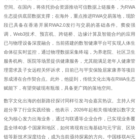
空间。在国内，将依托协会资源推动可信数据上链服务，为RWA
生态提供底层数据支撑；在海外，重点推进RWA交易落地，现阶
段已具备在香港开展RWA2.0发行与交易的基础条件。窦俊强
调，Web3技术、预言机、跨链桥、边缘计算及智能合约的应用
已与物理设备深度融合，当前搭建的数智健康平台可实现人体生
命体征实时监控，通过物理数据采集终端，为养老院、社区卫生
服务机构、医院等场景提供健康服务，尤其能满足老年人健康管
理需求及子女远程关怀诉求，目前已与平安保险居家康养等项目
形成潜在合作契合点。此外，他提到，传统文化出海在RWA生态
赋能下，有望突破现有瓶颈，具备更广阔的落地空间。
数字文化出海的创新路径探讨同样引发与会嘉宾热议。主持人何
超分享了行业实践经验，他表示，2026年起相关领域便以数字文
化为核心发力出海业务，通过与联通等企业合作，已实现业务覆
盖全球40多个国家和地区，如何将现有出海基础与元宇宙、区块
链等新技术深度结合，成为当前亟待探索的方向。中国移联AI元